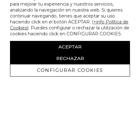
para mejorar tu experiencia y nuestros servicios,
analizando la navegación en nuestra web. Si quieres
continuar navegando, tienes que aceptar su uso
haciendo click en el botón ACEPTAR. (
+info Política de
Cookies
). Puedes configurar o rechazar la utilización de
cookies haciendo click en CONFIGURAR COOKIES.
ACEPTAR
RECHAZAR
CONFIGURAR COOKIES
Recibe nuestras promociones
exclusivas y novedades
Autorizo a recibir comunicaciones comerciales de Lola
Casademunt y confirmo haber leído la
política de privacidad