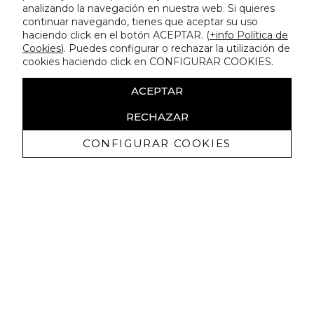
analizando la navegación en nuestra web. Si quieres
continuar navegando, tienes que aceptar su uso
haciendo click en el botón ACEPTAR. (
+info Política de
Cookies
). Puedes configurar o rechazar la utilización de
cookies haciendo click en CONFIGURAR COOKIES.
ACEPTAR
RECHAZAR
CONFIGURAR COOKIES
Recibe nuestras promociones
exclusivas y novedades
Autorizo a recibir comunicaciones comerciales de Lola
Casademunt y confirmo haber leído la
política de privacidad