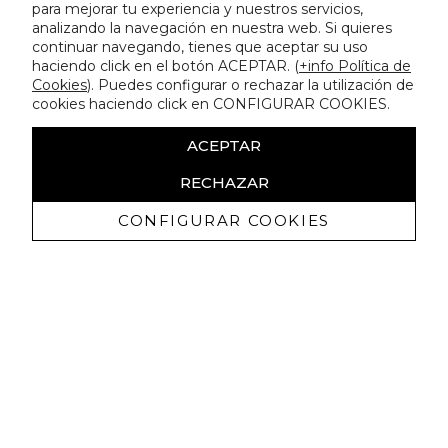
para mejorar tu experiencia y nuestros servicios,
analizando la navegación en nuestra web. Si quieres
continuar navegando, tienes que aceptar su uso
haciendo click en el botón ACEPTAR. (
+info Política de
Cookies
). Puedes configurar o rechazar la utilización de
cookies haciendo click en CONFIGURAR COOKIES.
ACEPTAR
RECHAZAR
CONFIGURAR COOKIES
Recibe nuestras promociones
exclusivas y novedades
Autorizo a recibir comunicaciones comerciales de Lola
Casademunt y confirmo haber leído la
política de privacidad