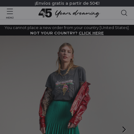
¡Envíos gratis a partir de 50€!
Bus
You cannot place a new order from your country [United States].
NOT YOUR COUNTRY?
CLICK HERE