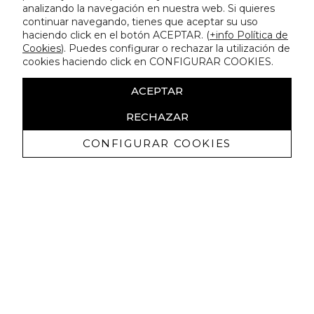
analizando la navegación en nuestra web. Si quieres
continuar navegando, tienes que aceptar su uso
haciendo click en el botón ACEPTAR. (
+info Política de
Cookies
). Puedes configurar o rechazar la utilización de
cookies haciendo click en CONFIGURAR COOKIES.
ACEPTAR
RECHAZAR
CONFIGURAR COOKIES
Recibe nuestras promociones
exclusivas y novedades
Autorizo a recibir comunicaciones comerciales de Lola
Casademunt y confirmo haber leído la
política de privacidad