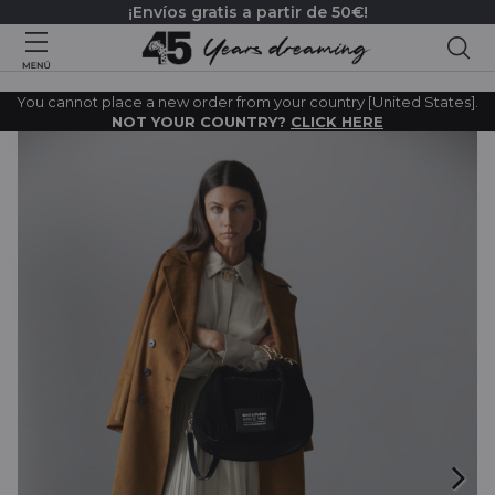
¡Envíos gratis a partir de 50€!
Bus
You cannot place a new order from your country [United States].
NOT YOUR COUNTRY?
CLICK HERE