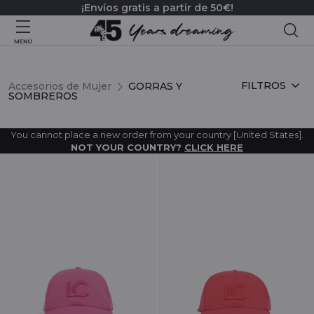
¡Envíos gratis a partir de 50€!
Bus
GORRAS Y SOMBREROS
FILTROS
Accesorios de Mujer
GORRAS Y
SOMBREROS
You cannot place a new order from your country [United States].
NOT YOUR COUNTRY?
CLICK HERE