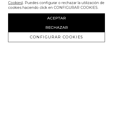
Cookies
). Puedes configurar o rechazar la utilización de
cookies haciendo click en CONFIGURAR COOKIES.
ACEPTAR
RECHAZAR
CONFIGURAR COOKIES
Recibe nuestras promociones
exclusivas y novedades
Autorizo a recibir comunicaciones comerciales de Lola
Casademunt y confirmo haber leído la
política de privacidad