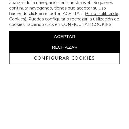
analizando la navegación en nuestra web. Si quieres
continuar navegando, tienes que aceptar su uso
haciendo click en el botón ACEPTAR. (
+info Política de
Cookies
). Puedes configurar o rechazar la utilización de
cookies haciendo click en CONFIGURAR COOKIES.
ACEPTAR
RECHAZAR
CONFIGURAR COOKIES
Recibe nuestras promociones
exclusivas y novedades
Autorizo a recibir comunicaciones comerciales de Lola
Casademunt y confirmo haber leído la
política de privacidad