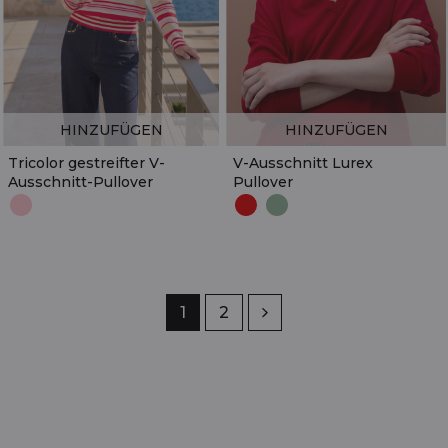
HINZUFÜGEN
HINZUFÜGEN
Tricolor gestreifter V-
V-Ausschnitt Lurex
Ausschnitt-Pullover
Pullover
Seite
1
Seite
2
Weiter