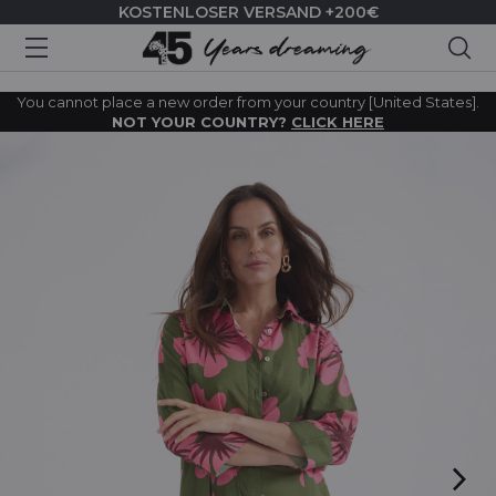
KOSTENLOSER VERSAND +200€
Suc
You cannot place a new order from your country [United States].
NOT YOUR COUNTRY?
CLICK HERE