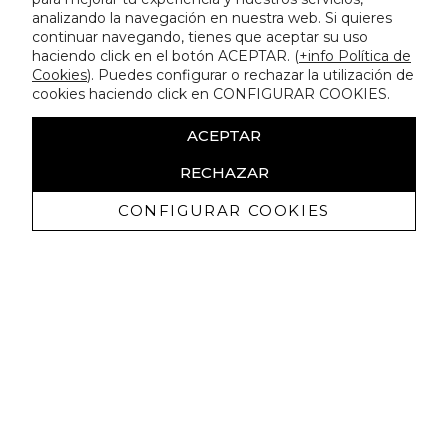
analizando la navegación en nuestra web. Si quieres
continuar navegando, tienes que aceptar su uso
haciendo click en el botón ACEPTAR. (
+info Política de
Cookies
). Puedes configurar o rechazar la utilización de
cookies haciendo click en CONFIGURAR COOKIES.
ACEPTAR
RECHAZAR
CONFIGURAR COOKIES
Erhalten Sie exklusive Angebote und
Neuigkeiten
Ich bin damit einverstanden, kommerzielle Mitteilungen von
Lola Casademunt zu erhalten und bestätige, dass ich die
gelesen habe.
Datenschutzrichtlinie