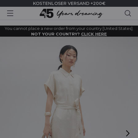
KOSTENLOSER VERSAND +200€
Suc
You cannot place a new order from your country [United States].
NOT YOUR COUNTRY?
CLICK HERE