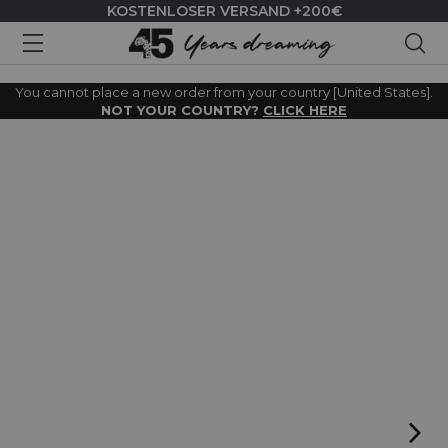
KOSTENLOSER VERSAND +200€
Suc
You cannot place a new order from your country [United States].
NOT YOUR COUNTRY?
CLICK HERE