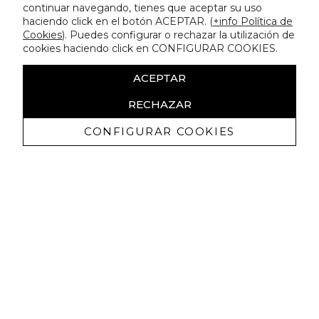
continuar navegando, tienes que aceptar su uso
haciendo click en el botón ACEPTAR. (
+info Política de
Cookies
). Puedes configurar o rechazar la utilización de
cookies haciendo click en CONFIGURAR COOKIES.
ACEPTAR
RECHAZAR
CONFIGURAR COOKIES
Erhalten Sie exklusive Angebote und
Neuigkeiten
Ich bin damit einverstanden, kommerzielle Mitteilungen von
Lola Casademunt zu erhalten und bestätige, dass ich die
gelesen habe.
Datenschutzrichtlinie