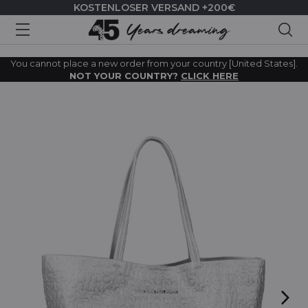
KOSTENLOSER VERSAND +200€
Suc
You cannot place a new order from your country [United States].
NOT YOUR COUNTRY?
CLICK HERE