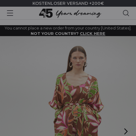
KOSTENLOSER VERSAND +200€
Suc
You cannot place a new order from your country [United States].
NOT YOUR COUNTRY?
CLICK HERE