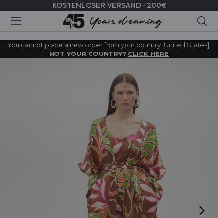
KOSTENLOSER VERSAND +200€
Suc
You cannot place a new order from your country [United States].
NOT YOUR COUNTRY?
CLICK HERE