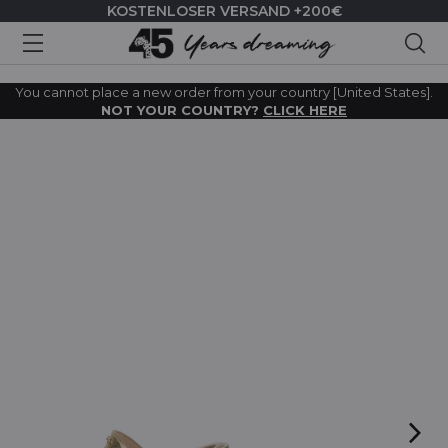
KOSTENLOSER VERSAND +200€
Suc
You cannot place a new order from your country [United States].
NOT YOUR COUNTRY?
CLICK HERE