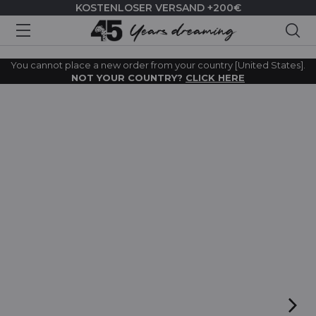
KOSTENLOSER VERSAND +200€
Suc
You cannot place a new order from your country [United States].
NOT YOUR COUNTRY?
CLICK HERE