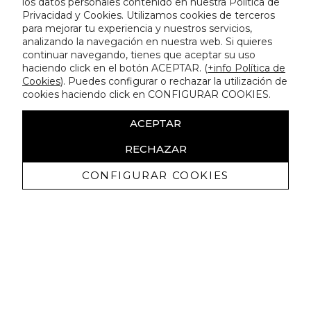
los datos personales contenido en nuestra Política de
Privacidad y Cookies. Utilizamos cookies de terceros
para mejorar tu experiencia y nuestros servicios,
analizando la navegación en nuestra web. Si quieres
continuar navegando, tienes que aceptar su uso
haciendo click en el botón ACEPTAR. (
+info Política de
Cookies
). Puedes configurar o rechazar la utilización de
cookies haciendo click en CONFIGURAR COOKIES.
ACEPTAR
RECHAZAR
CONFIGURAR COOKIES
Erhalten Sie exklusive Angebote und
Neuigkeiten
Ich bin damit einverstanden, kommerzielle Mitteilungen von