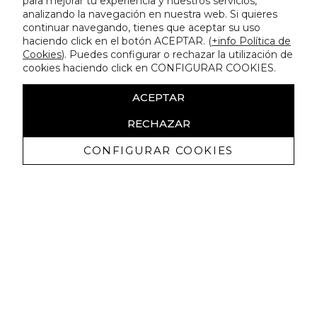
para mejorar tu experiencia y nuestros servicios,
analizando la navegación en nuestra web. Si quieres
continuar navegando, tienes que aceptar su uso
haciendo click en el botón ACEPTAR. (
+info Política de
Cookies
). Puedes configurar o rechazar la utilización de
cookies haciendo click en CONFIGURAR COOKIES.
ACEPTAR
RECHAZAR
CONFIGURAR COOKIES
Erhalten Sie exklusive Angebote und
Neuigkeiten
Ich bin damit einverstanden, kommerzielle Mitteilungen von
Lola Casademunt zu erhalten und bestätige, dass ich die
gelesen habe.
Datenschutzrichtlinie