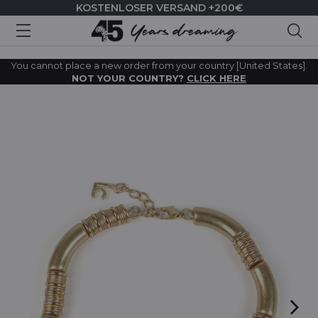
KOSTENLOSER VERSAND +200€
Suc
You cannot place a new order from your country [United States].
NOT YOUR COUNTRY?
CLICK HERE