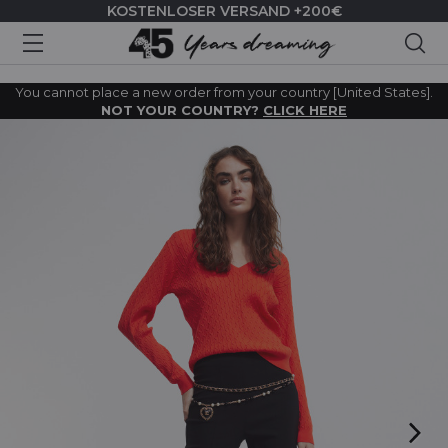
KOSTENLOSER VERSAND +200€
Suc
You cannot place a new order from your country [United States].
NOT YOUR COUNTRY?
CLICK HERE