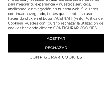
para mejorar tu experiencia y nuestros servicios,
analizando la navegación en nuestra web. Si quieres
continuar navegando, tienes que aceptar su uso
haciendo click en el botón ACEPTAR. (
+info Política de
Cookies
). Puedes configurar o rechazar la utilización de
cookies haciendo click en CONFIGURAR COOKIES.
ACEPTAR
RECHAZAR
CONFIGURAR COOKIES
Erhalten Sie exklusive Angebote und
Neuigkeiten
Ich bin damit einverstanden, kommerzielle Mitteilungen von
Lola Casademunt zu erhalten und bestätige, dass ich die
gelesen habe.
Datenschutzrichtlinie