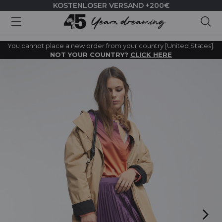
KOSTENLOSER VERSAND +200€
Suc
You cannot place a new order from your country [United States].
NOT YOUR COUNTRY?
CLICK HERE