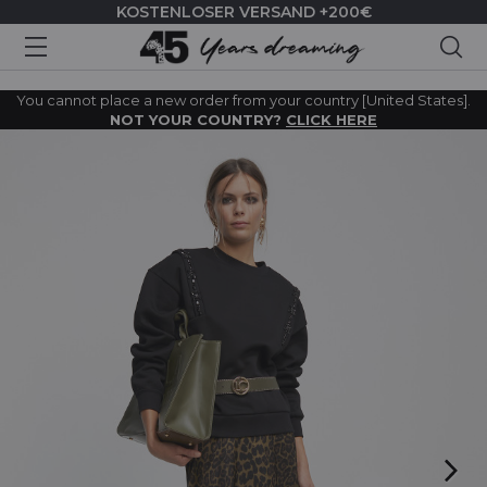
KOSTENLOSER VERSAND +200€
Suc
You cannot place a new order from your country [United States].
NOT YOUR COUNTRY?
CLICK HERE