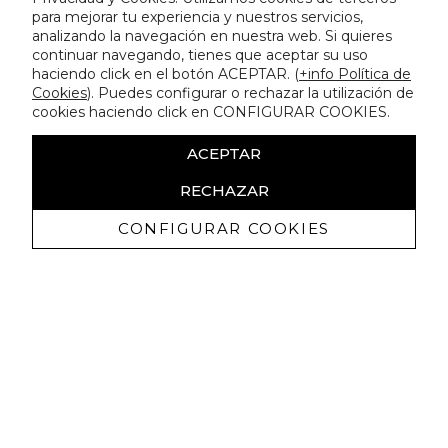
para mejorar tu experiencia y nuestros servicios,
analizando la navegación en nuestra web. Si quieres
continuar navegando, tienes que aceptar su uso
haciendo click en el botón ACEPTAR. (
+info Política de
Cookies
). Puedes configurar o rechazar la utilización de
cookies haciendo click en CONFIGURAR COOKIES.
ACEPTAR
RECHAZAR
CONFIGURAR COOKIES
Erhalten Sie exklusive Angebote und
Neuigkeiten
Ich bin damit einverstanden, kommerzielle Mitteilungen von
Lola Casademunt zu erhalten und bestätige, dass ich die
gelesen habe.
Datenschutzrichtlinie