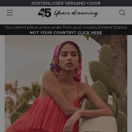
KOSTENLOSER VERSAND +200€
Suc
You cannot place a new order from your country [United States].
NOT YOUR COUNTRY?
CLICK HERE