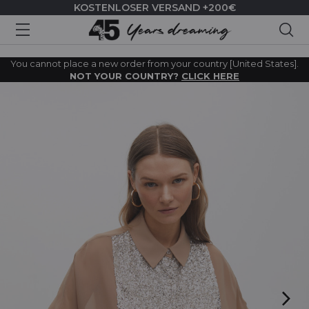
KOSTENLOSER VERSAND +200€
Suc
You cannot place a new order from your country [United States].
NOT YOUR COUNTRY?
CLICK HERE