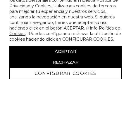
los datos personales contenido en nuestra Política de
Privacidad y Cookies. Utilizamos cookies de terceros
para mejorar tu experiencia y nuestros servicios,
analizando la navegación en nuestra web. Si quieres
continuar navegando, tienes que aceptar su uso
haciendo click en el botón ACEPTAR. (
+info Política de
Cookies
). Puedes configurar o rechazar la utilización de
cookies haciendo click en CONFIGURAR COOKIES.
ACEPTAR
RECHAZAR
CONFIGURAR COOKIES
Erhalten Sie exklusive Angebote und
Neuigkeiten
Ich bin damit einverstanden, kommerzielle Mitteilungen von