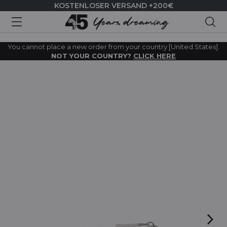
KOSTENLOSER VERSAND +200€
Suc
You cannot place a new order from your country [United States].
NOT YOUR COUNTRY?
CLICK HERE