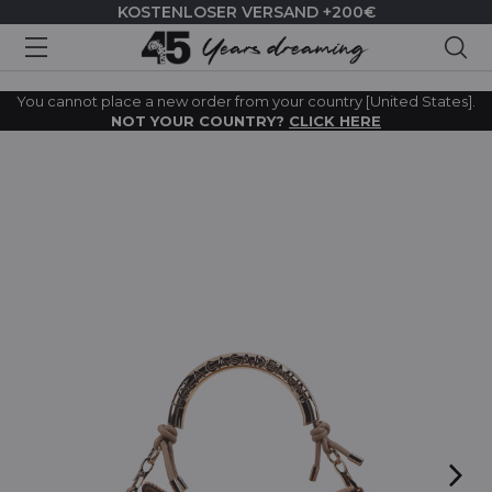
KOSTENLOSER VERSAND +200€
Suc
You cannot place a new order from your country [United States].
NOT YOUR COUNTRY?
CLICK HERE