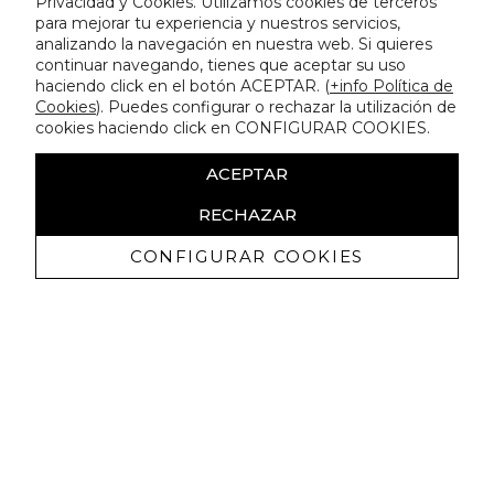
Privacidad y Cookies. Utilizamos cookies de terceros
para mejorar tu experiencia y nuestros servicios,
analizando la navegación en nuestra web. Si quieres
continuar navegando, tienes que aceptar su uso
haciendo click en el botón ACEPTAR. (
+info Política de
Cookies
). Puedes configurar o rechazar la utilización de
cookies haciendo click en CONFIGURAR COOKIES.
ACEPTAR
RECHAZAR
CONFIGURAR COOKIES
Erhalten Sie exklusive Angebote und
Neuigkeiten
Ich bin damit einverstanden, kommerzielle Mitteilungen von
Lola Casademunt zu erhalten und bestätige, dass ich die