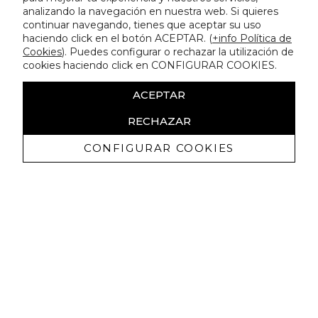
analizando la navegación en nuestra web. Si quieres
continuar navegando, tienes que aceptar su uso
haciendo click en el botón ACEPTAR. (
+info Política de
Cookies
). Puedes configurar o rechazar la utilización de
cookies haciendo click en CONFIGURAR COOKIES.
ACEPTAR
RECHAZAR
CONFIGURAR COOKIES
Erhalten Sie exklusive Angebote und
Neuigkeiten
Ich bin damit einverstanden, kommerzielle Mitteilungen von
Lola Casademunt zu erhalten und bestätige, dass ich die
gelesen habe.
Datenschutzrichtlinie