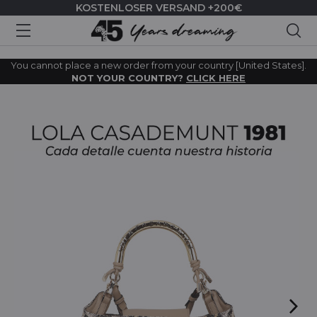
KOSTENLOSER VERSAND +200€
Suc
You cannot place a new order from your country [United States].
NOT YOUR COUNTRY?
CLICK HERE