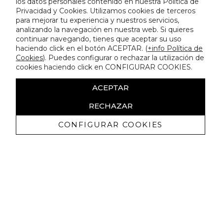
los datos personales contenido en nuestra Política de
Privacidad y Cookies. Utilizamos cookies de terceros
para mejorar tu experiencia y nuestros servicios,
analizando la navegación en nuestra web. Si quieres
continuar navegando, tienes que aceptar su uso
haciendo click en el botón ACEPTAR. (
+info Política de
Cookies
). Puedes configurar o rechazar la utilización de
cookies haciendo click en CONFIGURAR COOKIES.
ACEPTAR
RECHAZAR
CONFIGURAR COOKIES
Erhalten Sie exklusive Angebote und
Neuigkeiten
Ich bin damit einverstanden, kommerzielle Mitteilungen von