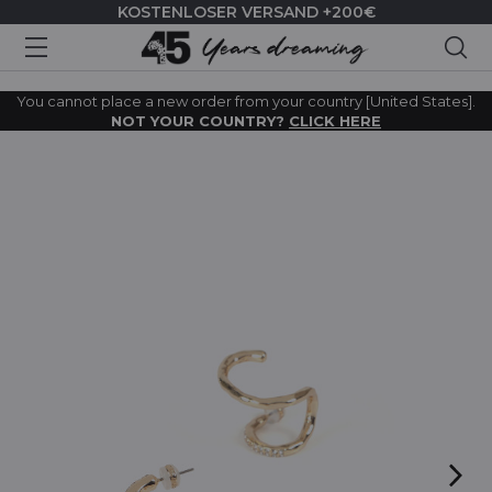
KOSTENLOSER VERSAND +200€
Suc
You cannot place a new order from your country [United States].
NOT YOUR COUNTRY?
CLICK HERE