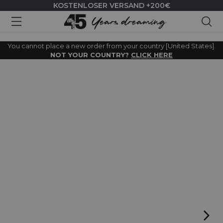
KOSTENLOSER VERSAND +200€
Suc
You cannot place a new order from your country [United States].
NOT YOUR COUNTRY?
CLICK HERE