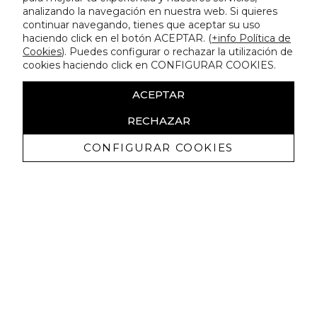
analizando la navegación en nuestra web. Si quieres
continuar navegando, tienes que aceptar su uso
haciendo click en el botón ACEPTAR. (
+info Política de
Cookies
). Puedes configurar o rechazar la utilización de
cookies haciendo click en CONFIGURAR COOKIES.
ACEPTAR
RECHAZAR
CONFIGURAR COOKIES
Erhalten Sie exklusive Angebote und
Neuigkeiten
Ich bin damit einverstanden, kommerzielle Mitteilungen von
Lola Casademunt zu erhalten und bestätige, dass ich die
gelesen habe.
Datenschutzrichtlinie