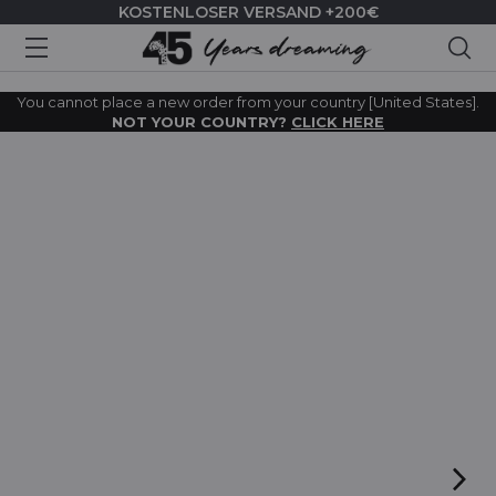
KOSTENLOSER VERSAND +200€
Suc
You cannot place a new order from your country [United States].
NOT YOUR COUNTRY?
CLICK HERE