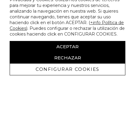
para mejorar tu experiencia y nuestros servicios,
analizando la navegación en nuestra web. Si quieres
continuar navegando, tienes que aceptar su uso
haciendo click en el botón ACEPTAR. (
+info Política de
Cookies
). Puedes configurar o rechazar la utilización de
cookies haciendo click en CONFIGURAR COOKIES.
ACEPTAR
RECHAZAR
CONFIGURAR COOKIES
Erhalten Sie exklusive Angebote und
Neuigkeiten
Ich bin damit einverstanden, kommerzielle Mitteilungen von
Lola Casademunt zu erhalten und bestätige, dass ich die
gelesen habe.
Datenschutzrichtlinie