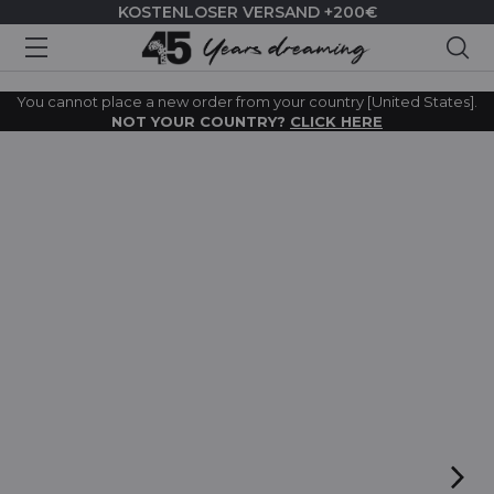
KOSTENLOSER VERSAND +200€
Suc
You cannot place a new order from your country [United States].
NOT YOUR COUNTRY?
CLICK HERE