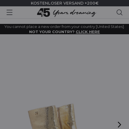
KOSTENLOSER VERSAND +200€
Suc
You cannot place a new order from your country [United States].
NOT YOUR COUNTRY?
CLICK HERE