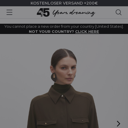
KOSTENLOSER VERSAND +200€
Suc
You cannot place a new order from your country [United States].
NOT YOUR COUNTRY?
CLICK HERE