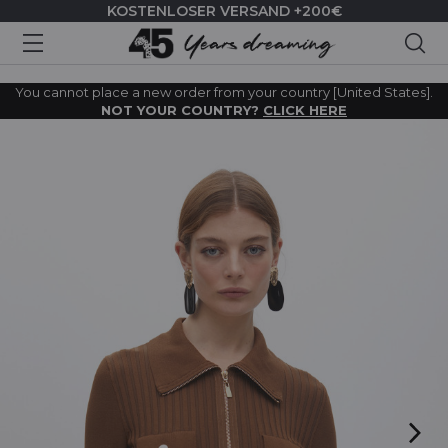
KOSTENLOSER VERSAND +200€
Suc
You cannot place a new order from your country [United States].
NOT YOUR COUNTRY?
CLICK HERE