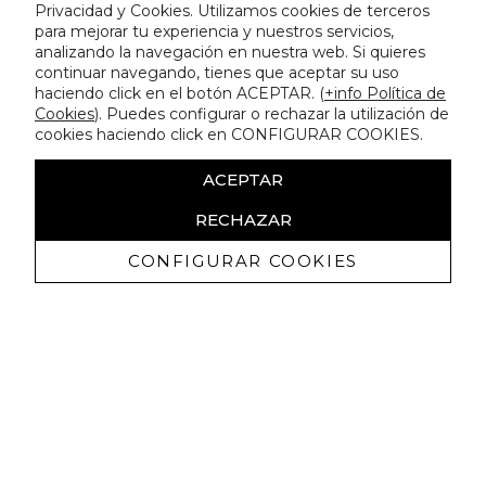
Privacidad y Cookies. Utilizamos cookies de terceros
para mejorar tu experiencia y nuestros servicios,
analizando la navegación en nuestra web. Si quieres
continuar navegando, tienes que aceptar su uso
haciendo click en el botón ACEPTAR. (
+info Política de
Cookies
). Puedes configurar o rechazar la utilización de
cookies haciendo click en CONFIGURAR COOKIES.
ACEPTAR
RECHAZAR
CONFIGURAR COOKIES
Erhalten Sie exklusive Angebote und
Neuigkeiten
Ich bin damit einverstanden, kommerzielle Mitteilungen von
Lola Casademunt zu erhalten und bestätige, dass ich die