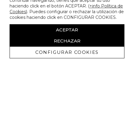
continuar navegando, tienes que aceptar su uso
haciendo click en el botón ACEPTAR. (
+info Política de
Cookies
). Puedes configurar o rechazar la utilización de
cookies haciendo click en CONFIGURAR COOKIES.
ACEPTAR
RECHAZAR
CONFIGURAR COOKIES
Erhalten Sie exklusive Angebote und
Neuigkeiten
Ich bin damit einverstanden, kommerzielle Mitteilungen von
Lola Casademunt zu erhalten und bestätige, dass ich die
gelesen habe.
Datenschutzrichtlinie
ABONNIEREN