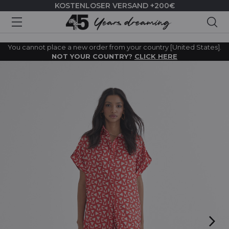
KOSTENLOSER VERSAND +200€
Suc
You cannot place a new order from your country [United States].
NOT YOUR COUNTRY?
CLICK HERE