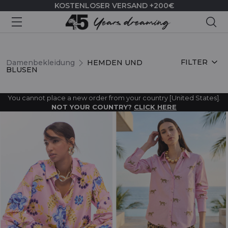
KOSTENLOSER VERSAND +200€
Suc
HEMDEN UND BLUSEN
FILTER
Damenbekleidung
HEMDEN UND
BLUSEN
You cannot place a new order from your country [United States].
NOT YOUR COUNTRY?
CLICK HERE