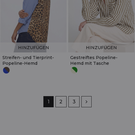
HINZUFÜGEN
HINZUFÜGEN
Streifen- und Tierprint-
Gestreiftes Popeline-
Popeline-Hemd
Hemd mit Tasche
Seite
1
Seite
2
Seite
3
Weiter