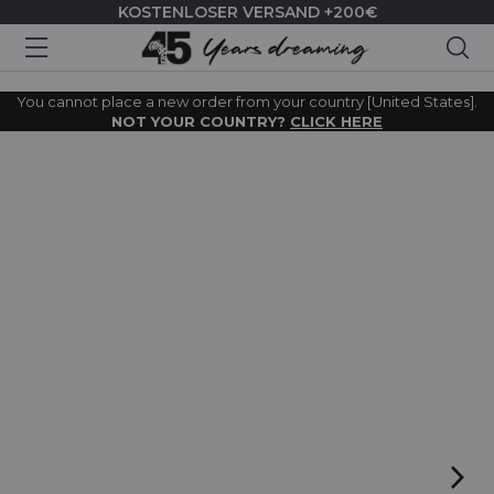
KOSTENLOSER VERSAND +200€
Suc
You cannot place a new order from your country [United States].
NOT YOUR COUNTRY?
CLICK HERE