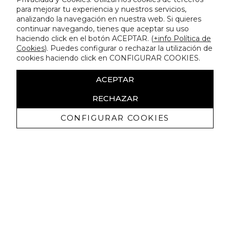
para mejorar tu experiencia y nuestros servicios,
analizando la navegación en nuestra web. Si quieres
continuar navegando, tienes que aceptar su uso
haciendo click en el botón ACEPTAR. (
+info Política de
Cookies
). Puedes configurar o rechazar la utilización de
cookies haciendo click en CONFIGURAR COOKIES.
ACEPTAR
RECHAZAR
CONFIGURAR COOKIES
Erhalten Sie exklusive Angebote und
Neuigkeiten
Ich bin damit einverstanden, kommerzielle Mitteilungen von
Lola Casademunt zu erhalten und bestätige, dass ich die
gelesen habe.
Datenschutzrichtlinie