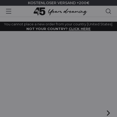
KOSTENLOSER VERSAND +200€
Suc
You cannot place a new order from your country [United States].
NOT YOUR COUNTRY?
CLICK HERE