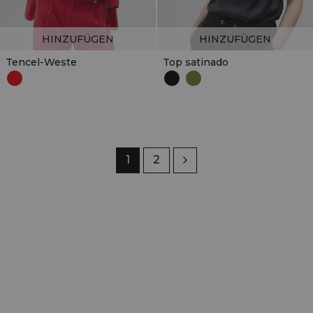
HINZUFÜGEN
HINZUFÜGEN
Tencel-Weste
Top satinado
Seite
1
Seite
2
Weiter