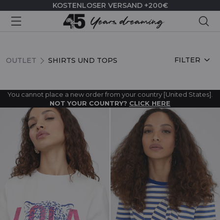
KOSTENLOSER VERSAND +200€
Suc
SHIRTS UND TOPS
FILTER
OUTLET
SHIRTS UND TOPS
You cannot place a new order from your country [United States].
NOT YOUR COUNTRY?
CLICK HERE