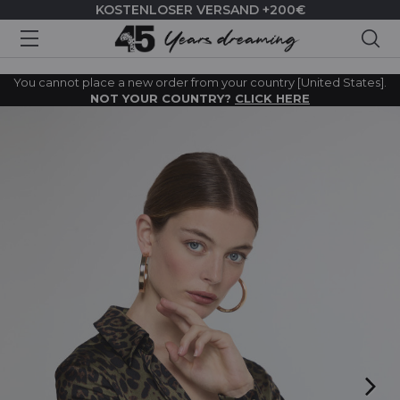
KOSTENLOSER VERSAND +200€
Suc
You cannot place a new order from your country [United States].
NOT YOUR COUNTRY?
CLICK HERE