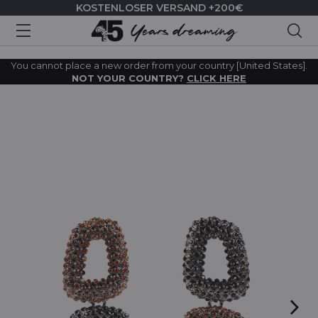
KOSTENLOSER VERSAND +200€
Suc
You cannot place a new order from your country [United States].
NOT YOUR COUNTRY?
CLICK HERE