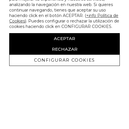
analizando la navegación en nuestra web. Si quieres
continuar navegando, tienes que aceptar su uso
haciendo click en el botón ACEPTAR. (
+info Política de
Cookies
). Puedes configurar o rechazar la utilización de
cookies haciendo click en CONFIGURAR COOKIES.
ACEPTAR
RECHAZAR
CONFIGURAR COOKIES
Erhalten Sie exklusive Angebote und
Neuigkeiten
Ich bin damit einverstanden, kommerzielle Mitteilungen von
Lola Casademunt zu erhalten und bestätige, dass ich die
gelesen habe.
Datenschutzrichtlinie