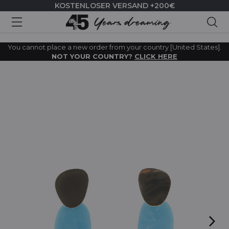
KOSTENLOSER VERSAND +200€
Suc
You cannot place a new order from your country [United States].
NOT YOUR COUNTRY?
CLICK HERE