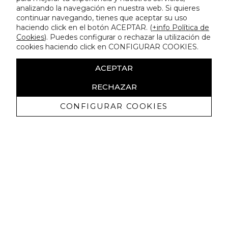
analizando la navegación en nuestra web. Si quieres
continuar navegando, tienes que aceptar su uso
haciendo click en el botón ACEPTAR. (
+info Política de
Cookies
). Puedes configurar o rechazar la utilización de
cookies haciendo click en CONFIGURAR COOKIES.
ACEPTAR
RECHAZAR
CONFIGURAR COOKIES
Erhalten Sie exklusive Angebote und
Neuigkeiten
Ich bin damit einverstanden, kommerzielle Mitteilungen von
Lola Casademunt zu erhalten und bestätige, dass ich die
gelesen habe.
Datenschutzrichtlinie