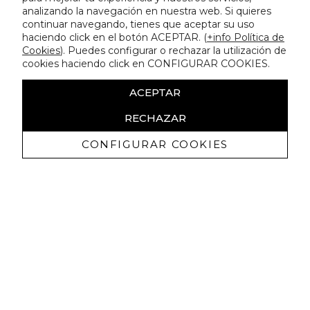
analizando la navegación en nuestra web. Si quieres
continuar navegando, tienes que aceptar su uso
haciendo click en el botón ACEPTAR. (
+info Política de
Cookies
). Puedes configurar o rechazar la utilización de
cookies haciendo click en CONFIGURAR COOKIES.
ACEPTAR
RECHAZAR
CONFIGURAR COOKIES
Erhalten Sie exklusive Angebote und
Neuigkeiten
Ich bin damit einverstanden, kommerzielle Mitteilungen von
Lola Casademunt zu erhalten und bestätige, dass ich die
gelesen habe.
Datenschutzrichtlinie