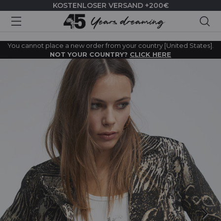
KOSTENLOSER VERSAND +200€
Suc
You cannot place a new order from your country [United States].
NOT YOUR COUNTRY?
CLICK HERE