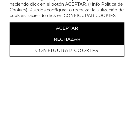
haciendo click en el botón ACEPTAR. (
+info Política de
Cookies
). Puedes configurar o rechazar la utilización de
cookies haciendo click en CONFIGURAR COOKIES.
ACEPTAR
RECHAZAR
CONFIGURAR COOKIES
Erhalten Sie exklusive Angebote und
Neuigkeiten
Ich bin damit einverstanden, kommerzielle Mitteilungen von
Lola Casademunt zu erhalten und bestätige, dass ich die
gelesen habe.
Datenschutzrichtlinie
ABONNIEREN