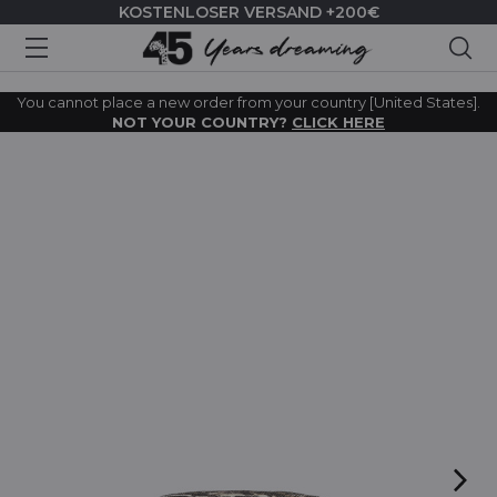
KOSTENLOSER VERSAND +200€
Suc
You cannot place a new order from your country [United States].
NOT YOUR COUNTRY?
CLICK HERE