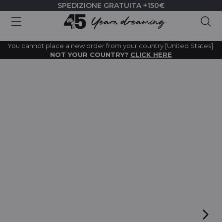
SPEDIZIONE GRATUITA +150€
Cer
You cannot place a new order from your country [United States].
NOT YOUR COUNTRY?
CLICK HERE