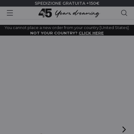
SPEDIZIONE GRATUITA +150€
Cer
You cannot place a new order from your country [United States].
NOT YOUR COUNTRY?
CLICK HERE