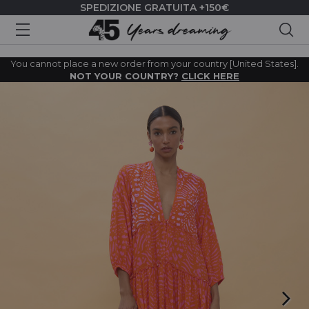
SPEDIZIONE GRATUITA +150€
Cer
You cannot place a new order from your country [United States].
NOT YOUR COUNTRY?
CLICK HERE