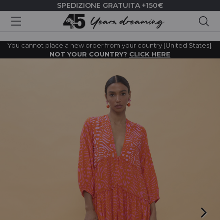
SPEDIZIONE GRATUITA +150€
Cer
You cannot place a new order from your country [United States].
NOT YOUR COUNTRY?
CLICK HERE