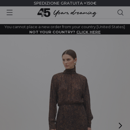
SPEDIZIONE GRATUITA +150€
Cer
You cannot place a new order from your country [United States].
NOT YOUR COUNTRY?
CLICK HERE