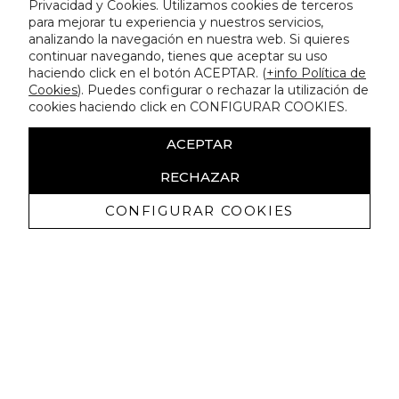
Privacidad y Cookies. Utilizamos cookies de terceros
para mejorar tu experiencia y nuestros servicios,
analizando la navegación en nuestra web. Si quieres
continuar navegando, tienes que aceptar su uso
haciendo click en el botón ACEPTAR. (
+info Política de
Cookies
). Puedes configurar o rechazar la utilización de
cookies haciendo click en CONFIGURAR COOKIES.
ACEPTAR
RECHAZAR
CONFIGURAR COOKIES
Ricevi promozioni esclusive e novità
Autorizzo a ricevere comunicazioni commerciali da Lola
Casademunt e confermo di aver letto
l'informativa sulla privacy