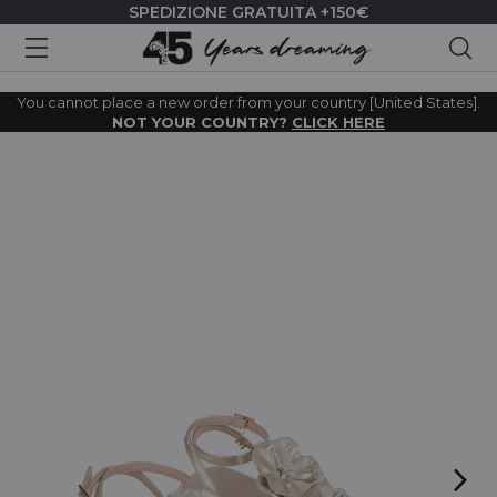
SPEDIZIONE GRATUITA +150€
Cer
You cannot place a new order from your country [United States].
NOT YOUR COUNTRY?
CLICK HERE